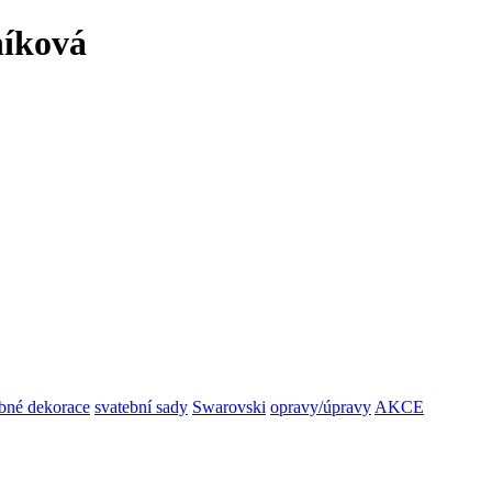
níková
bné dekorace
svatební sady
Swarovski
opravy/úpravy
AKCE