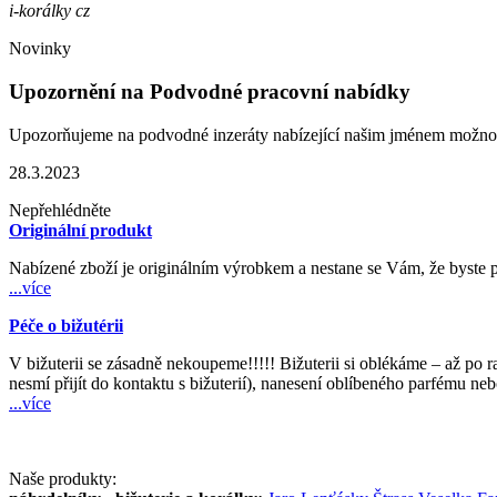
i-korálky cz
Novinky
Upozornění na Podvodné pracovní nabídky
Upozorňujeme na podvodné inzeráty nabízející našim jménem možno
28.3.2023
Nepřehlédněte
Originální produkt
Nabízené zboží je originálním výrobkem a nestane se Vám, že byste p
...více
Péče o bižutérii
V bižuterii se zásadně nekoupeme!!!!! Bižuterii si oblékáme – až po r
nesmí přijít do kontaktu s bižuterií), nanesení oblíbeného parfému neb
...více
Naše produkty: