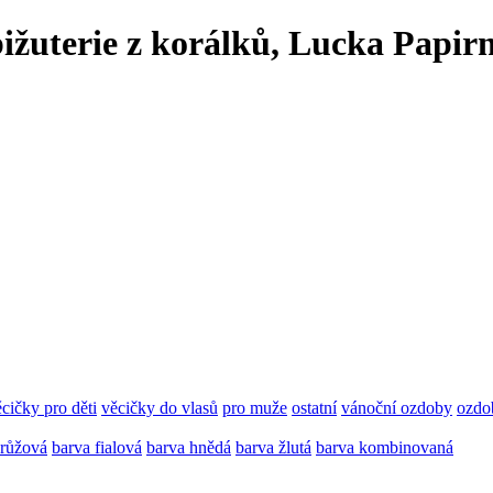
 bižuterie z korálků, Lucka Papir
cičky pro děti
věcičky do vlasů
pro muže
ostatní
vánoční ozdoby
ozdo
 růžová
barva fialová
barva hnědá
barva žlutá
barva kombinovaná