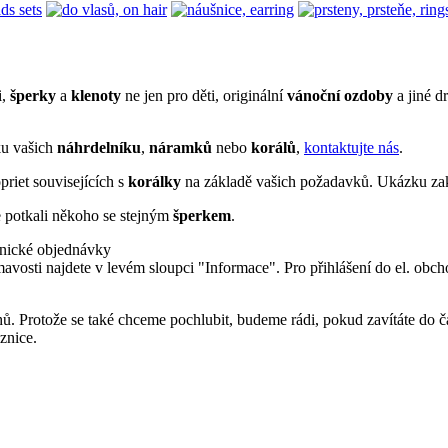
i,
šperky
a
klenoty
ne jen pro děti, originální
vánoční ozdoby
a jiné d
lku vašich
náhrdelníku
,
náramků
nebo
korálů
,
kontaktujte nás
.
priet souvisejících s
korálky
na základě vašich požadavků. Ukázku za
e potkali někoho se stejným
šperkem
.
onické objednávky
avosti najdete v levém sloupci "Informace". Pro přihlášení do el. obc
ů. Protože se také chceme pochlubit, budeme rádi, pokud zavítáte do č
znice.