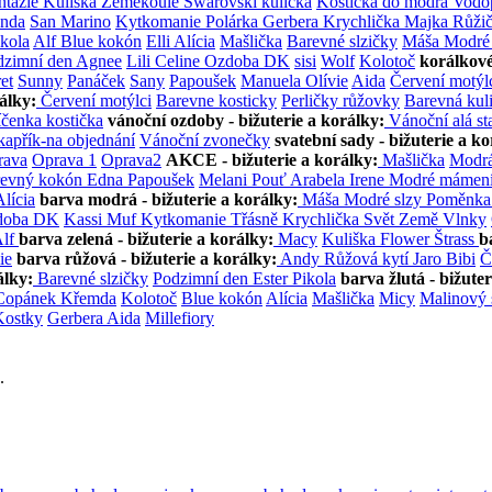
ntazie
Kuliška
Zeměkoule
Swarovski kulička
Kostička do modra
Vodo
nda
San Marino
Kytkomanie
Polárka
Gerbera
Krychlička
Majka
Růži
ikola
Alf
Blue kokón
Elli
Alícia
Mašlička
Barevné slzičky
Máša
Modré
dzimní den
Agnee
Lili
Celine
Ozdoba DK
sisi
Wolf
Kolotoč
korálkové
et
Sunny
Panáček
Sany
Papoušek
Manuela
Olívie
Aida
Červení motýl
rálky:
Červení motýlci
Barevne kosticky
Perličky růžovky
Barevná kul
čenka kostička
vánoční ozdoby - bižuterie a korálky:
Vánoční alá st
kapřík-na objednání
Vánoční zvonečky
svatební sady - bižuterie a ko
ava
Oprava 1
Oprava2
AKCE - bižuterie a korálky:
Mašlička
Modrá
revný kokón
Edna
Papoušek
Melani
Pouť
Arabela
Irene
Modré mámen
Alícia
barva modrá - bižuterie a korálky:
Máša
Modré slzy
Poměnk
doba DK
Kassi
Muf
Kytkomanie
Třásně
Krychlička
Svět
Země
Vlnky
Alf
barva zelená - bižuterie a korálky:
Macy
Kuliška
Flower
Štrass
b
ie
barva růžová - bižuterie a korálky:
Andy
Růžová kytí
Jaro
Bibi
Č
álky:
Barevné slzičky
Podzimní den
Ester
Pikola
barva žlutá - bižuter
Copánek
Křemda
Kolotoč
Blue kokón
Alícia
Mašlička
Micy
Malinový
Kostky
Gerbera
Aida
Millefiory
.