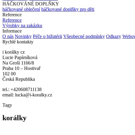
HÁČKOVÁNÉ DOPLŇKY
háčkované oblečení
háčkované doplňky pro děti
Reference
Reference
Výrobky na zakázku
Informace
O nás
Novinky
Péče o bižutérii
Všeobecné podmínky
Odkazy
Webov
Rychlé kontakty
i korálky cz
Lucie Papírníková
Na Groši 1166/8
Praha 10 – Hostivař
102 00
Česká Republika
tel.: +420608711138
email: lucka@i-koralky.cz
Tagy
korálky