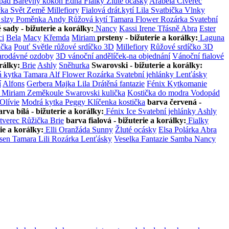
pád
Barevný kokón
Edna
Fialky
Žluté ocásky
Arabela
Čtverec
čka
Svět
Země
Millefiory
Fialová drát.kytí
Lila
Svatbička
Vlnky
 slzy
Poměnka
Andy
Růžová kytí
Tamara
Flower
Rozárka
Svatební
 sady - bižuterie a korálky:
Nancy
Kassi
Irene
Třásně
Abra
Ester
ci
Bela
Macy
Křemda
Miriam
prsteny - bižuterie a korálky:
Laguna
ička
Pouť
Světle růžové srdíčko 3D
Millefiory
Růžové srdíčko 3D
arodávné ozdoby
3D vánoční andělíček-na objednání
Vánoční fialové
rálky:
Brie
Ashly
Sněhurka
Swarovski - bižuterie a korálky:
 kytka
Tamara
Alf
Flower
Rozárka
Svatební jehlánky
Lenťásky
í
Alfons
Gerbera
Majka
Lila
Drátěná fantazie
Fénix
Kytkomanie
a
Miriam
Zeměkoule
Swarovski kulička
Kostička do modra
Vodopád
Olívie
Modrá kytka
Peggy
Klíčenka kostička
barva červená -
arva bílá - bižuterie a korálky:
Fénix
Ice
Svatební jehlánky
Ashly
tverec
Růžička
Brie
barva fialová - bižuterie a korálky:
Fialky
ie a korálky:
Elli
Oranžáda
Sunny
Žluté ocásky
Elsa
Polárka
Abra
 sen
Tamara
Lili
Rozárka
Lenťásky
Veselka
Fantazie
Samba
Nancy