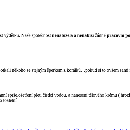
st výdělku. Naše společnost
nenabízela
a
nenabízí
žádné
pracovní po
otkali někoho se stejným šperkem z korálků…pokud si to ovšem sami ne
anní sprše,ošetření pleti čistící vodou, a nanesení tělového krému ( h
o toaletní