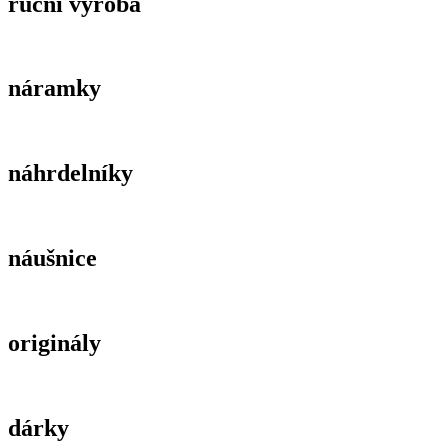
ruční výroba
náramky
náhrdelníky
náušnice
originály
dárky