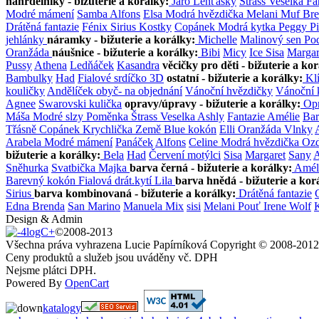
náhrdelníky - bižuterie a korálky:
Jaro
Lenťásky
Štrass
Veselka
Fa
Modré mámení
Samba
Alfons
Elsa
Modrá hvězdička
Melani
Muf
Bre
Drátěná fantazie
Fénix
Sirius
Kostky
Copánek
Modrá kytka
Peggy
P
jehlánky
náramky - bižuterie a korálky:
Michelle
Malinový sen
Po
Oranžáda
náušnice - bižuterie a korálky:
Bibi
Micy
Ice
Sisa
Margar
Pussy
Athena
Ledňáček
Kasandra
věcičky pro děti - bižuterie a ko
Bambulky
Had
Fialové srdíčko 3D
ostatní - bižuterie a korálky:
Klí
kouličky
Andělíček obyč- na objednání
Vánoční hvězdičky
Vánoční 
Agnee
Swarovski kulička
opravy/úpravy - bižuterie a korálky:
Opr
Máša
Modré slzy
Poměnka
Štrass
Veselka
Ashly
Fantazie
Amélie
Ba
Třásně
Copánek
Krychlička
Země
Blue kokón
Elli
Oranžáda
Vlnky
Arabela
Modré mámení
Panáček
Alfons
Celine
Modrá hvězdička
Oz
bižuterie a korálky:
Bela
Had
Červení motýlci
Sisa
Margaret
Sany
Sněhurka
Svatbička
Majka
barva černá - bižuterie a korálky:
Amél
Barevný kokón
Fialová drát.kytí
Lila
barva hnědá - bižuterie a kor
Sirius
barva kombinovaná - bižuterie a korálky:
Drátěná fantazie
Edna
Brenda
San Marino
Manuela
Mix
sisi
Melani
Pouť
Irene
Wolf
Design & Admin
©2008-2013
Všechna práva vyhrazena Lucie Papírníková Copyright © 2008-2012
Ceny produktů a služeb jsou uváděny vč. DPH
Nejsme plátci DPH.
Powered By
OpenCart
katalogy