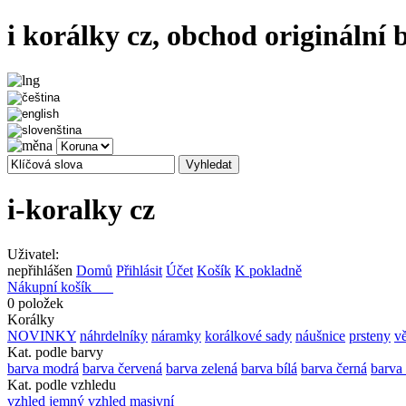
i korálky cz, obchod originální
i-koralky cz
Uživatel:
nepřihlášen
Domů
Přihlásit
Účet
Košík
K pokladně
Nákupní košík
0 položek
Korálky
NOVINKY
náhrdelníky
náramky
korálkové sady
náušnice
prsteny
vě
Kat. podle barvy
barva modrá
barva červená
barva zelená
barva bílá
barva černá
barva
Kat. podle vzhledu
vzhled jemný
vzhled masivní