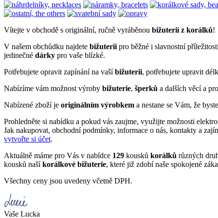
Vítejte v obchodě s originální, ručně vyráběnou
bižuterií z korálků
!
V našem obchůdku najdete
bižuterii
pro běžné i slavnostní příležitost
jedinečné
dárky
pro vaše blízké.
Potřebujete opravit zapínání na vaší
bižuterii
, potřebujete upravit dé
Nabízíme vám možnost výroby
bižuterie
,
šperků
a dalších věcí a pro
Nabízené zboží je
originálním výrobkem
a nestane se Vám, že byst
Prohledněte si nabídku a pokud vás zaujme, využijte možnosti elektr
Jak nakupovat, obchodní podmínky, informace o nás, kontakty a zajím
vytvořte si účet
.
Aktuálně máme pro Vás v nabídce
129
kousků
korálků
různých druh
kousků naší
korálkové bižuterie
, které již zdobí naše spokojené záka
Všechny ceny jsou uvedeny včetně DPH.
Vaše Lucka